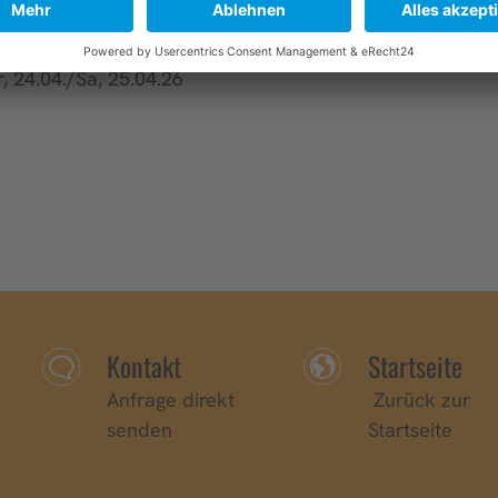
Dale
Kesey
Fr, 24.04./Sa, 25.04.26
Kontakt
Startseite
Anfrage direkt
Zurück zur
senden
Startseite