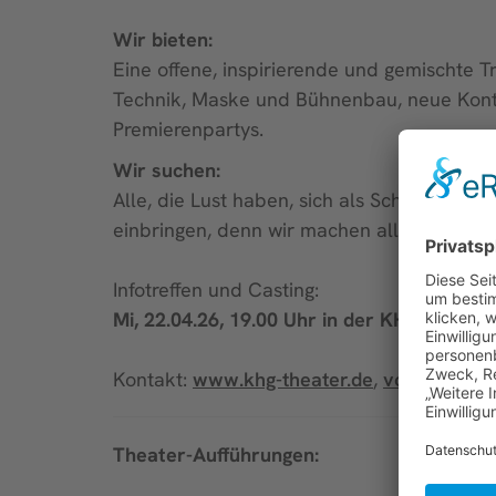
Wir bieten:
Eine offene, inspirierende und gemischte T
Technik, Maske und Bühnenbau, neue Konta
Premierenpartys.
Wir suchen:
Alle, die Lust haben, sich als Schauspiele
einbringen, denn wir machen alles selbst - 
Infotreffen und Casting:
Mi, 22.04.26, 19.00 Uhr in der KHG, Hofstall
Kontakt:
www.khg-theater.de
,
vorstand@kh
Theater-Aufführungen: