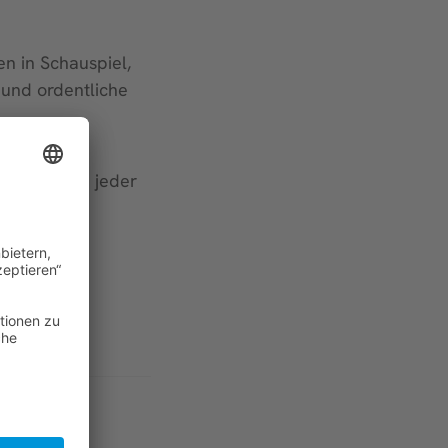
en in Schauspiel,
und ordentliche
chläge kann jeder
wuerzburg