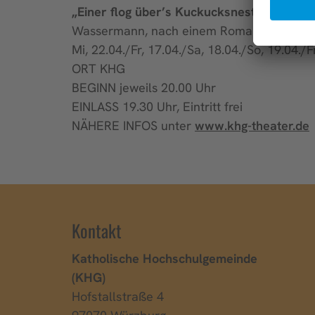
„Einer flog über’s Kuckucksnest“
von von 
Wassermann, nach einem Roman von Ken 
Mi, 22.04./Fr, 17.04./Sa, 18.04./So, 19.04./
ORT KHG
BEGINN jeweils 20.00 Uhr
EINLASS 19.30 Uhr, Eintritt frei
NÄHERE INFOS unter
www.khg-theater.de
Kontakt
Katholische Hochschulgemeinde
(KHG)
Hofstallstraße 4