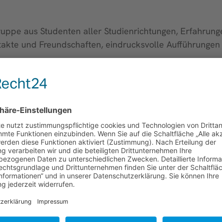
ruppe aus Studenten aller Studienrichtungen, Erfahrung
kte und Freundschaften, eindrucksvolle Aufführungen 
r, Techniker oder Regisseur bei uns auszuprobieren. Vors
bei uns ziehen alle an einem Strang!
str. 4
g-theater.de
, facebook.com/khgtheater, @khgtheater